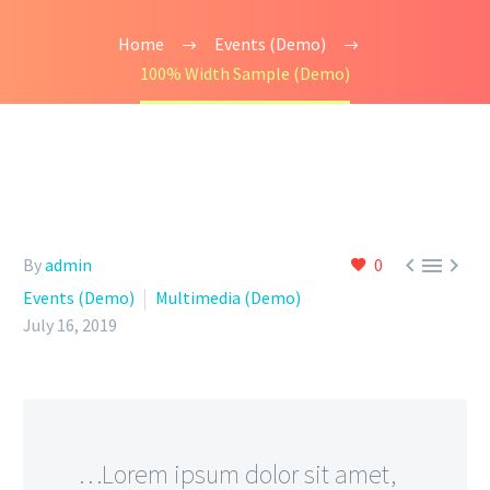
Home
Events (Demo)
100% Width Sample (Demo)



By
admin
0
Events (Demo)
Multimedia (Demo)
July 16, 2019
…Lorem ipsum dolor sit amet,