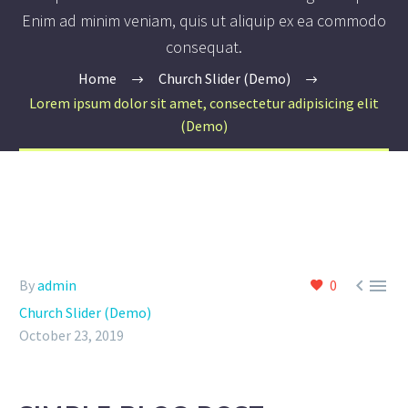
Enim ad minim veniam, quis ut aliquip ex ea commodo
consequat.
Home
Church Slider (Demo)
Lorem ipsum dolor sit amet, consectetur adipisicing elit
(Demo)


By
admin
0
Church Slider (Demo)
October 23, 2019