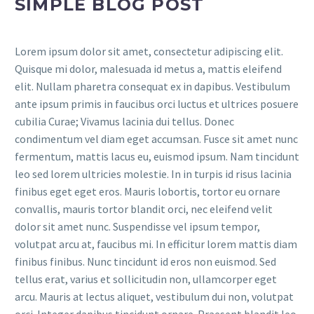
SIMPLE BLOG POST
Lorem ipsum dolor sit amet, consectetur adipiscing elit.
Quisque mi dolor, malesuada id metus a, mattis eleifend
elit. Nullam pharetra consequat ex in dapibus. Vestibulum
ante ipsum primis in faucibus orci luctus et ultrices posuere
cubilia Curae; Vivamus lacinia dui tellus. Donec
condimentum vel diam eget accumsan. Fusce sit amet nunc
fermentum, mattis lacus eu, euismod ipsum. Nam tincidunt
leo sed lorem ultricies molestie. In in turpis id risus lacinia
finibus eget eget eros. Mauris lobortis, tortor eu ornare
convallis, mauris tortor blandit orci, nec eleifend velit
dolor sit amet nunc. Suspendisse vel ipsum tempor,
volutpat arcu at, faucibus mi. In efficitur lorem mattis diam
finibus finibus. Nunc tincidunt id eros non euismod. Sed
tellus erat, varius et sollicitudin non, ullamcorper eget
arcu. Mauris at lectus aliquet, vestibulum dui non, volutpat
orci. Integer dapibus tincidunt ornare. Praesent blandit leo