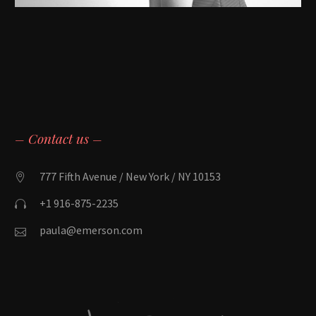
– Contact us –
777 Fifth Avenue / New York / NY 10153
+1 916-875-2235
paula@emerson.com