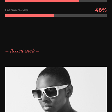
48%
Fashion review
– Recent work –