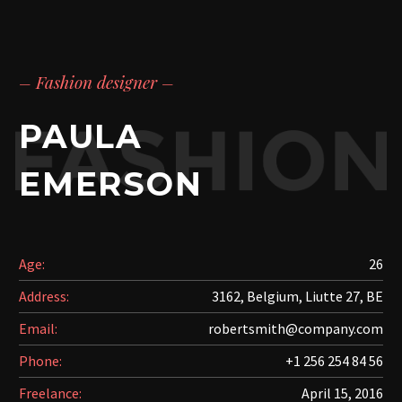
– Fashion designer –
PAULA
EMERSON
Age:
26
Address:
3162, Belgium, Liutte 27, BE
Email:
robertsmith@company.com
Phone:
+1 256 254 84 56
Freelance:
April 15, 2016