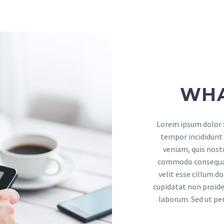
WHA
Lorem ipsum dolor s
tempor incididunt 
veniam, quis nostr
commodo consequat. 
velit esse cillum d
cupidatat non proiden
laborum. Sed ut per