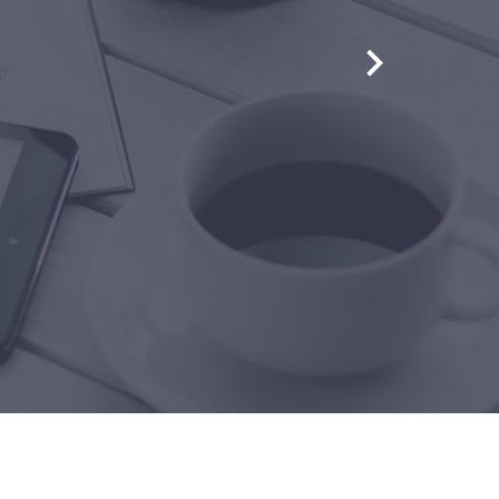
Travel far, learn much, and di
yourself along the way
LOREM