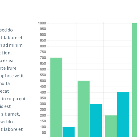
,
 sed do
t labore et
im ad minim
ation
p ex ea
te irure
uptate velit
nulla
aecat
 in culpa qui
id est
 sit amet,
 sed do
t labore et