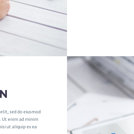
ON
elit, sed do eiusmod
a. Ut enim ad minim
si ut aliquip ex ea