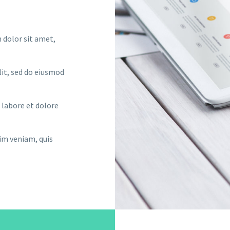
dolor sit amet,
lit, sed do eiusmod
t labore et dolore
im veniam, quis