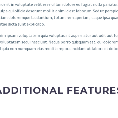
derit in voluptate velit esse cillum dolore eu fugiat nulla pariatu
culpa qui officia deserunt mollit anim id est laborum. Sed ut persp
ium doloremque laudantium, totam rem aperiam, eaque ipsa quae ab
itae dicta sunt explicabo.
m ipsam voluptatem quia voluptas sit aspernatur aut odit aut fug
voluptatem sequi nesciunt. Neque porro quisquam est, qui dolorem 
ed quia non numquam eius modi tempora incidunt ut labore et do
ADDITIONAL FEATURE