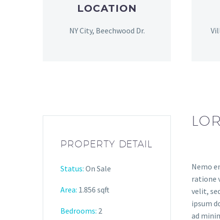
LOCATION
NY City, Beechwood Dr.
Vi
LOR
PROPERTY DETAIL
Nemo eni
Status:
On Sale
ratione 
Area:
1.856 sqft
velit, s
ipsum do
Bedrooms:
2
ad minim