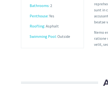
reprehen
Bathrooms:
2
sunt in 
Penthouse:
Yes
accusant
beatae v
Roofling:
Asphalt
Nemo eni
Swimming Pool:
Outside
ratione 
velit, s