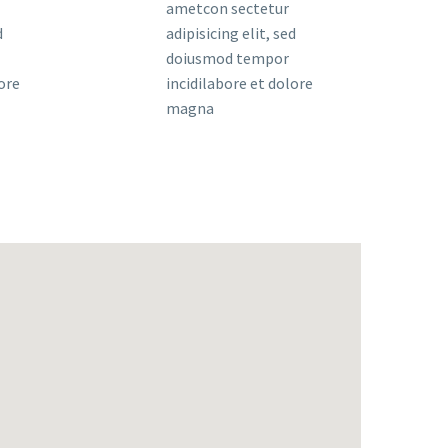
ametcon sectetur
d
adipisicing elit, sed
doiusmod tempor
ore
incidilabore et dolore
magna