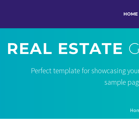
HOME
REAL ESTATE
G
Perfect template for showcasing your
sample page 
Ho