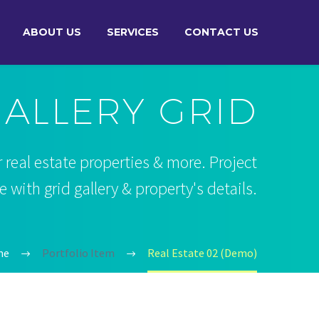
ABOUT US
SERVICES
CONTACT US
ALLERY GRID
 real estate properties & more. Project
with grid gallery & property's details.
me
Portfolio Item
Real Estate 02 (Demo)