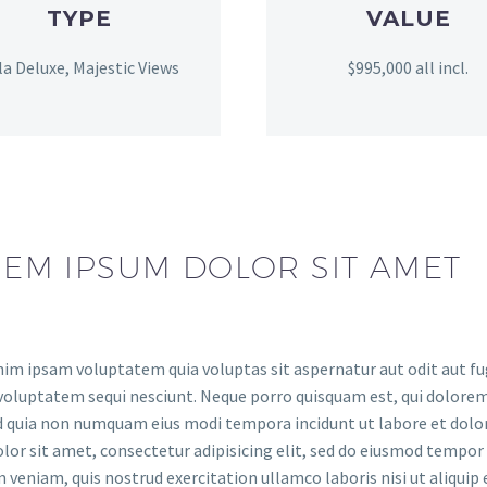
TYPE
VALUE
lla Deluxe, Majestic Views
$995,000 all incl.
EM IPSUM DOLOR SIT AMET
m ipsam voluptatem quia voluptas sit aspernatur aut odit aut fug
voluptatem sequi nesciunt. Neque porro quisquam est, qui dolorem 
ed quia non numquam eius modi tempora incidunt ut labore et do
lor sit amet, consectetur adipisicing elit, sed do eiusmod tempor
 veniam, quis nostrud exercitation ullamco laboris nisi ut aliquip