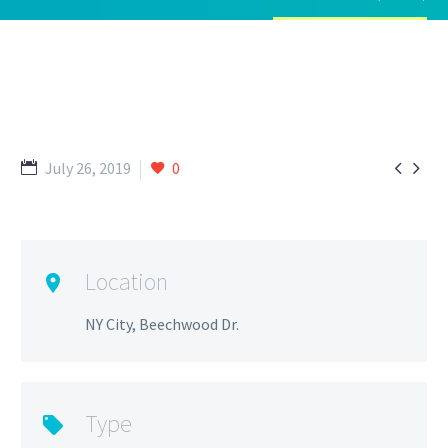


July 26, 2019
0
Location
NY City, Beechwood Dr.
Type