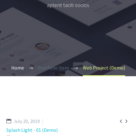
aptent taciti socios
Home
Portfolio Item
Web Project (Demo)


July 20, 2019
Splash Light - 01 (Demo)