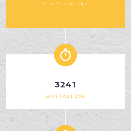
Senior Sales Manager
3
2
4
1
Lorem Ipsum Dolor