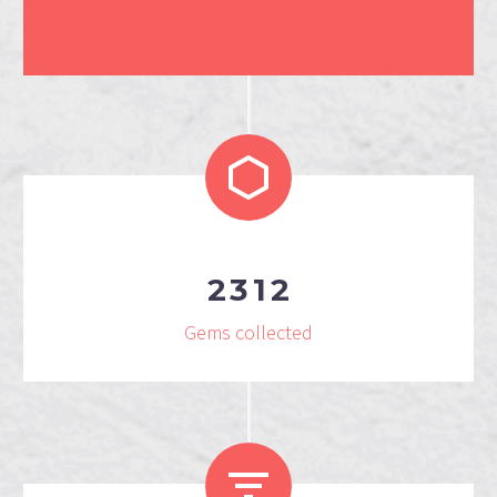
2
3
1
2
Gems collected