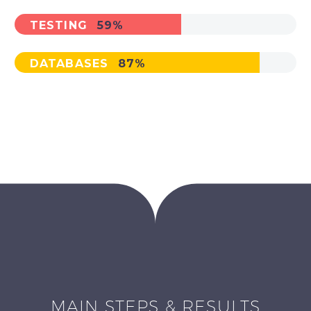
TESTING
59%
DATABASES
87%
MAIN STEPS & RESULTS