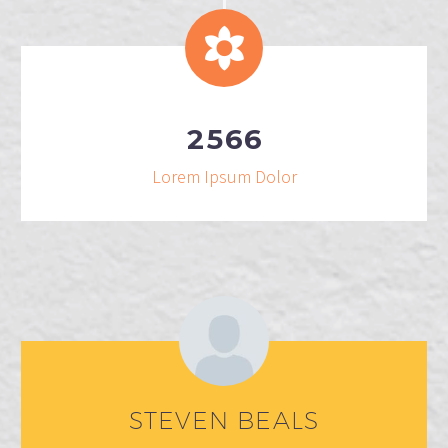
2
5
6
6
Lorem Ipsum Dolor
STEVEN BEALS