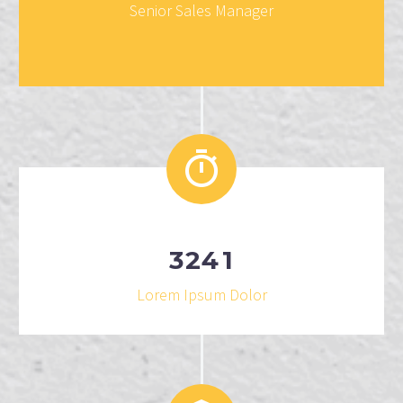
Senior Sales Manager
3
2
4
1
Lorem Ipsum Dolor