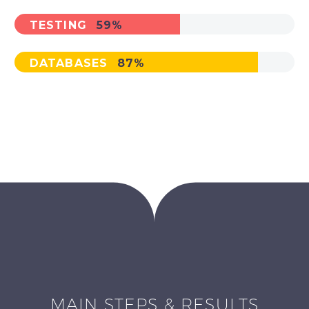
TESTING
59%
DATABASES
87%
MAIN STEPS & RESULTS