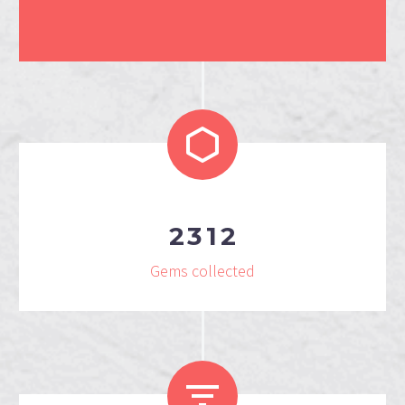
2
3
1
2
Gems collected