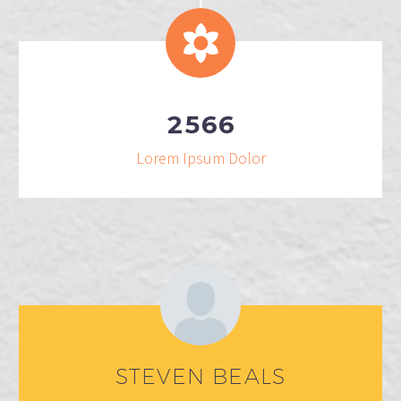
2
5
6
6
Lorem Ipsum Dolor
STEVEN BEALS