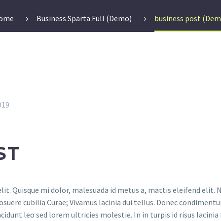
ome
Business Sparta Full (Demo)
business post (Dem
019
ST
lit. Quisque mi dolor, malesuada id metus a, mattis eleifend elit.
 posuere cubilia Curae; Vivamus lacinia dui tellus. Donec condimen
nt leo sed lorem ultricies molestie. In in turpis id risus lacinia 