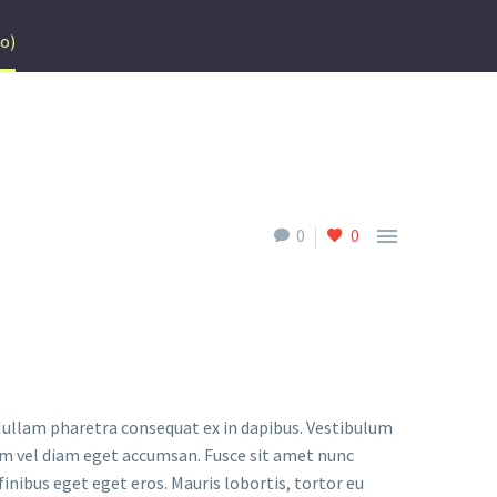
o)

0
0
 Nullam pharetra consequat ex in dapibus. Vestibulum
tum vel diam eget accumsan. Fusce sit amet nunc
finibus eget eget eros. Mauris lobortis, tortor eu