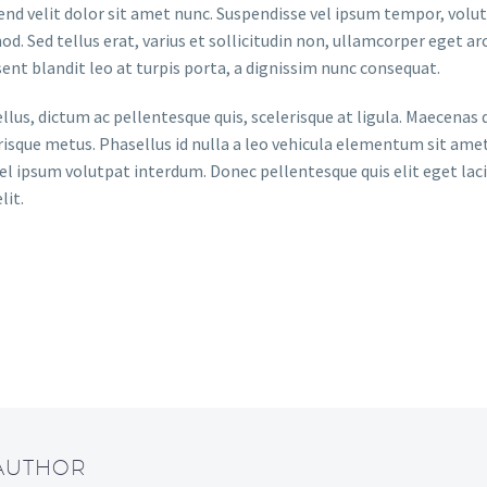
fend velit dolor sit amet nunc. Suspendisse vel ipsum tempor, volutp
od. Sed tellus erat, varius et sollicitudin non, ullamcorper eget ar
sent blandit leo at turpis porta, a dignissim nunc consequat.
 tellus, dictum ac pellentesque quis, scelerisque at ligula. Maecen
erisque metus. Phasellus id nulla a leo vehicula elementum sit ame
vel ipsum volutpat interdum. Donec pellentesque quis elit eget laci
lit.
 AUTHOR