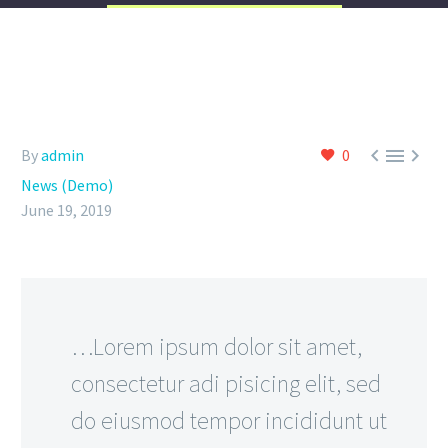



By
admin
0
News (Demo)
June 19, 2019
…Lorem ipsum dolor sit amet,
consectetur adi pisicing elit, sed
do eiusmod tempor incididunt ut