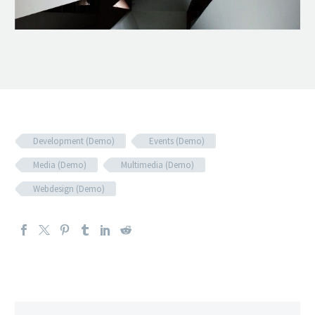
Development (Demo)
Events (Demo)
Media (Demo)
Multimedia (Demo)
Webdesign (Demo)