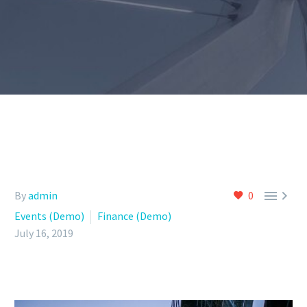


By
admin
0
Events (Demo)
Finance (Demo)
July 16, 2019