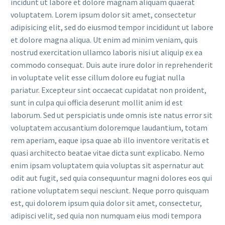
incidunt ut labore et dolore magnam aliquam quaerat
voluptatem. Lorem ipsum dolor sit amet, consectetur
adipisicing elit, sed do eiusmod tempor incididunt ut labore
et dolore magna aliqua. Ut enim ad minim veniam, quis
nostrud exercitation ullamco laboris nisi ut aliquip ex ea
commodo consequat. Duis aute irure dolor in reprehenderit
in voluptate velit esse cillum dolore eu fugiat nulla
pariatur. Excepteur sint occaecat cupidatat non proident,
sunt in culpa qui officia deserunt mollit anim id est
laborum. Sed ut perspiciatis unde omnis iste natus error sit
voluptatem accusantium doloremque laudantium, totam
rem aperiam, eaque ipsa quae ab illo inventore veritatis et
quasi architecto beatae vitae dicta sunt explicabo. Nemo
enim ipsam voluptatem quia voluptas sit aspernatur aut
odit aut fugit, sed quia consequuntur magni dolores eos qui
ratione voluptatem sequi nesciunt. Neque porro quisquam
est, qui dolorem ipsum quia dolor sit amet, consectetur,
adipisci velit, sed quia non numquam eius modi tempora