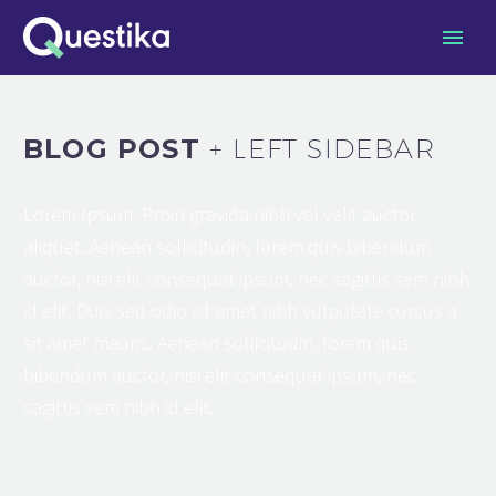
BLOG POST
+ LEFT SIDEBAR
Lorem Ipsum. Proin gravida nibh vel velit auctor
aliquet. Aenean sollicitudin, lorem quis bibendum
auctor, nisi elit consequat ipsum, nec sagittis sem nibh
id elit. Duis sed odio sit amet nibh vulputate cursus a
sit amet mauris. Aenean sollicitudin, lorem quis
bibendum auctor, nisi elit consequat ipsum, nec
sagittis sem nibh id elit.