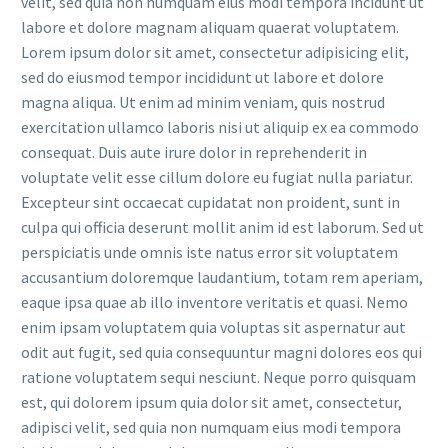
velit, sed quia non numquam eius modi tempora incidunt ut
labore et dolore magnam aliquam quaerat voluptatem.
Lorem ipsum dolor sit amet, consectetur adipisicing elit,
sed do eiusmod tempor incididunt ut labore et dolore
magna aliqua. Ut enim ad minim veniam, quis nostrud
exercitation ullamco laboris nisi ut aliquip ex ea commodo
consequat. Duis aute irure dolor in reprehenderit in
voluptate velit esse cillum dolore eu fugiat nulla pariatur.
Excepteur sint occaecat cupidatat non proident, sunt in
culpa qui officia deserunt mollit anim id est laborum. Sed ut
perspiciatis unde omnis iste natus error sit voluptatem
accusantium doloremque laudantium, totam rem aperiam,
eaque ipsa quae ab illo inventore veritatis et quasi. Nemo
enim ipsam voluptatem quia voluptas sit aspernatur aut
odit aut fugit, sed quia consequuntur magni dolores eos qui
ratione voluptatem sequi nesciunt. Neque porro quisquam
est, qui dolorem ipsum quia dolor sit amet, consectetur,
adipisci velit, sed quia non numquam eius modi tempora