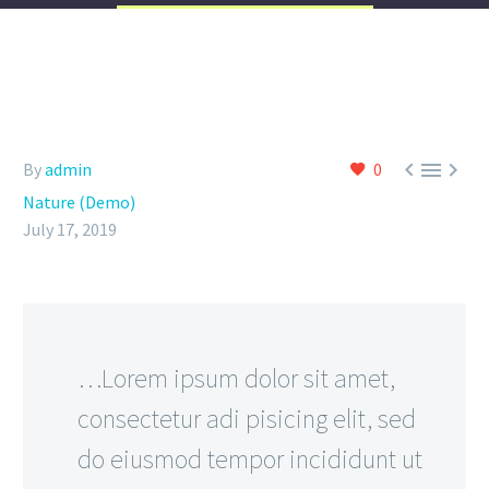



By
admin
0
Nature (Demo)
July 17, 2019
…Lorem ipsum dolor sit amet,
consectetur adi pisicing elit, sed
do eiusmod tempor incididunt ut