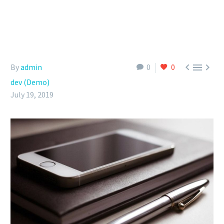



By
admin
0
0
dev (Demo)
July 19, 2019