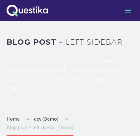
BLOG POST
+ LEFT SIDEBAR
Lorem Ipsum. Proin gravida nibh vel velit auctor
aliquet. Aenean sollicitudin, lorem quis bibendum
auctor, nisi elit consequat ipsum, nec sagittis sem nibh
id elit.
Home
dev (Demo)
Blog post + left sidebar (Demo)