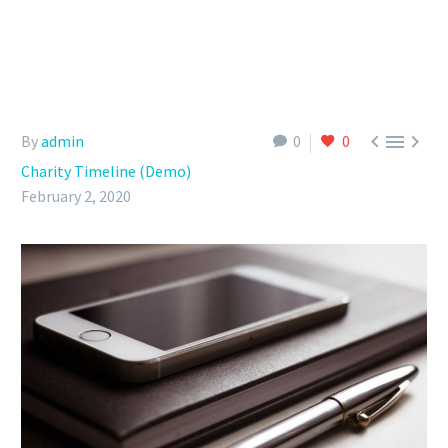



By
admin
0
0
Charity Timeline (Demo)
February 2, 2020