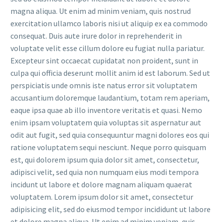
magna aliqua. Ut enim ad minim veniam, quis nostrud
exercitation ullamco laboris nisi ut aliquip ex ea commodo
consequat. Duis aute irure dolor in reprehenderit in
voluptate velit esse cillum dolore eu fugiat nulla pariatur.
Excepteur sint occaecat cupidatat non proident, sunt in
culpa qui officia deserunt mollit anim id est laborum. Sed ut
perspiciatis unde omnis iste natus error sit voluptatem
accusantium doloremque laudantium, totam rem aperiam,
eaque ipsa quae ab illo inventore veritatis et quasi. Nemo
enim ipsam voluptatem quia voluptas sit aspernatur aut
odit aut fugit, sed quia consequuntur magni dolores eos qui
ratione voluptatem sequi nesciunt. Neque porro quisquam
est, qui dolorem ipsum quia dolor sit amet, consectetur,
adipisci velit, sed quia non numquam eius modi tempora
incidunt ut labore et dolore magnam aliquam quaerat
voluptatem. Lorem ipsum dolor sit amet, consectetur
adipisicing elit, sed do eiusmod tempor incididunt ut labore
et dolore magna aliqua. Ut enim ad minim veniam, quis