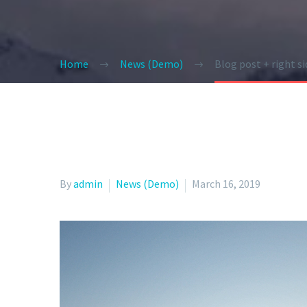
Home
News (Demo)
Blog post + right s
By
admin
News (Demo)
March 16, 2019