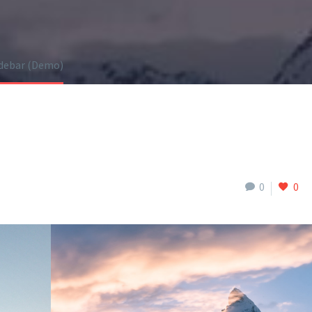
idebar (Demo)
0
0