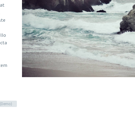
tat
t
ste
llo
icta
atem
g (Demo)