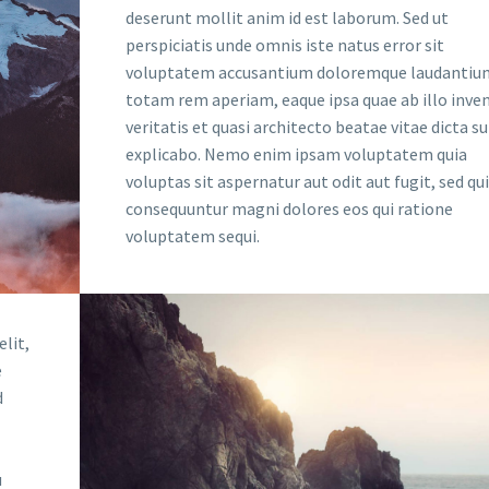
deserunt mollit anim id est laborum. Sed ut
perspiciatis unde omnis iste natus error sit
voluptatem accusantium doloremque laudantiu
totam rem aperiam, eaque ipsa quae ab illo inve
veritatis et quasi architecto beatae vitae dicta s
explicabo. Nemo enim ipsam voluptatem quia
voluptas sit aspernatur aut odit aut fugit, sed qu
consequuntur magni dolores eos qui ratione
voluptatem sequi.
lit,
e
d
u