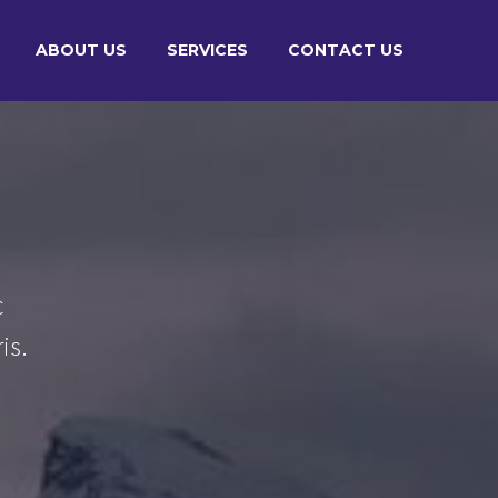
ABOUT US
SERVICES
CONTACT US
R
c
is.