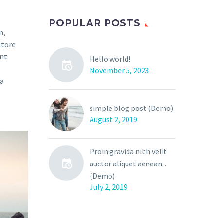
POPULAR POSTS
m,
ntore
unt
Hello world!
November 5, 2023
ia
simple blog post (Demo)
August 2, 2019
Proin gravida nibh velit
auctor aliquet aenean...
(Demo)
July 2, 2019