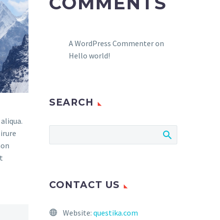
COMMENTS
A WordPress Commenter
on
Hello world!
SEARCH
aliqua.
irure
non
t
CONTACT US
Website:
questika.com