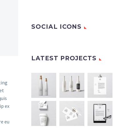
SOCIAL ICONS
LATEST PROJECTS
cing
et
quis
ip ex
re eu